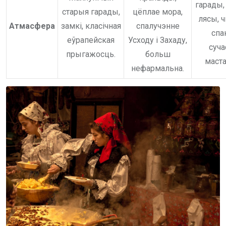
гарады,
старыя гарады,
цёплае мора,
лясы, ч
Атмасфера
замкі, класічная
спалучэнне
спа
еўрапейская
Усходу і Захаду,
суча
прыгажосць.
больш
маста
нефармальна.