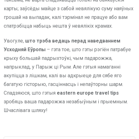
карты; заўсёды майце з сабой невялікую суму наяўных
грошай на выпадак, калі тэрмінал не працуе або вам
спатрэбіцца набыць нешта ў невялікіх крамах.
Увогуле,
што трэба ведаць перад наведваннем
Усходняй Еўропы
– гэта тое, што гэты рэгіён патрабуе
крыху большай падрыхтоўкі, чым падарожжа,
напрыклад, у Парыж ці Рым. Але гэтыя намаганні
акупіцца з лішкам, калі вы адкрыеце для сябе яго
багатую гісторыю, гасціннасць і непаўторны шарм.
Спадзяюся, што гэтыя
eastern europe travel tips
зробяць ваша падарожжа незабыўным і прыемным.
Шчаслівага шляху!