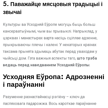
5. Паважайце мясцовыя традыцыі і
звычаі
Культуры ва Усходняй Еўропе могуць быць больш
кансерватыўнымі, чым вы прывыклі. Напрыклад, у
цэрквах і манастырах варта насіць сціплае адзенне,
прыкрываючы плечы і калені. У некаторых краінах
таксама прынята здымаць абутак перад уваходам у
чыйсьці дом. Гэта важныя аспекты таго,
што трэба
ведаць перад наведваннем Усходняй Еўропы
.
Усходняя Еўропа: Адрозненні
і параўнанні
Разуменне разнастайнасці рэгіёну – ключ да
паспяховага падарожжа. Вось кароткае параўнанне