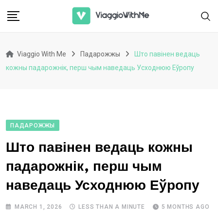
Skip
to
content
Viaggio With Me
Падарожжы
Што павінен ведаць
кожны падарожнік, перш чым наведаць Усходнюю Еўропу
ПАДАРОЖЖЫ
Што павінен ведаць кожны
падарожнік, перш чым
наведаць Усходнюю Еўропу
MARCH 1, 2026
LESS THAN A MINUTE
5 MONTHS AGO