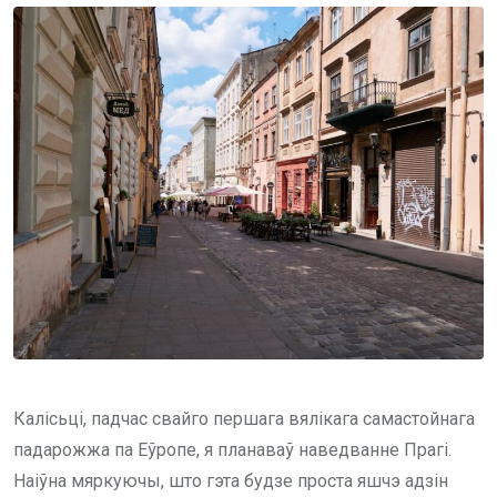
Калісьці, падчас свайго першага вялікага самастойнага
падарожжа па Еўропе, я планаваў наведванне Прагі.
Наіўна мяркуючы, што гэта будзе проста яшчэ адзін