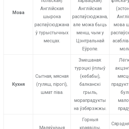
польская).
харвацкая).
фінска-
Англійская
Англійская
(эстон
Мова
шырока
распаўсюджана,
Англі
распаўсюджана
але можа быць
мова 
ў турыстычных
менш, чым у
распаўс
месцах.
Цэнтральнай
асаблів
Еўропе.
мола
Змешаная:
Лёгк
турэцкі ўплыў
акцэн
Сытная, мясная
(кебабы),
мясц
Кухня
(гуляш, пірогі),
балканскі
прадукт
шмат піва.
грыль,
бул
морапрадукты
мало
на ўзбярэжжы.
прад
Горныя
Сярэдн
Маляўнічыя
краявіды,