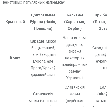
некаторых папулярных напрамкаў:
Цэнтральная
Балканы
Прыба
Крытэрый
Еўропа (Чэхія,
(Харватыя,
(Літва,
Польшча)
Сербія)
Эсто
Часта вельмі
Сярэдні. Можа
даступна,
быць танней,
Сярэдні
акрамя
чым Заходняя
да паў
Кошт
некаторых
Еўропа, але
еўрап
прыбярэжных
Прага/Кракаў
цэ
раёнаў
даражэйшыя.
Харватыі.
Славянскія
Бал
Славянскія
мовы
(літо
мовы (чэшская,
(сербская,
латышс