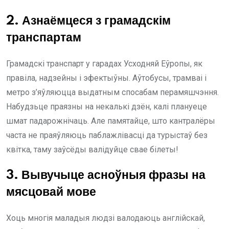
2. Азнаёмцеся з грамадскім
транспартам
Грамадскі транспарт у гарадах Усходняй Еўропы, як
правіла, надзейны і эфектыўны. Аўтобусы, трамваі і
метро з’яўляюцца выдатным спосабам перамяшчэння.
Набудзьце праязны на некалькі дзён, калі плануеце
шмат падарожнічаць. Але памятайце, што кантралёры
часта не праяўляюць паблажлівасці да турыстаў без
квітка, таму заўсёды валідуйце свае білеты!
3. Вывучыце асноўныя фразы на
мясцовай мове
Хоць многія маладыя людзі валодаюць англійскай,