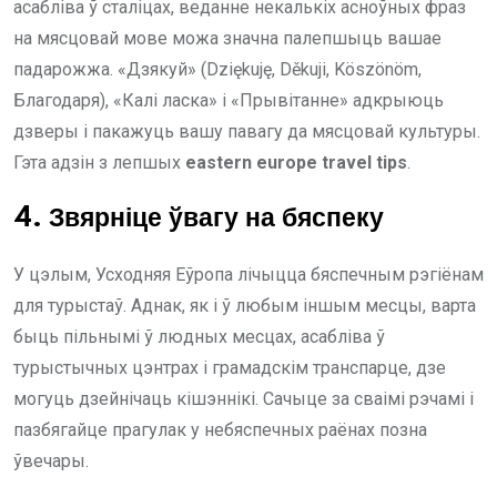
асабліва ў сталіцах, веданне некалькіх асноўных фраз
на мясцовай мове можа значна палепшыць вашае
падарожжа. «Дзякуй» (Dziękuję, Děkuji, Köszönöm,
Благодаря), «Калі ласка» і «Прывітанне» адкрыюць
дзверы і пакажуць вашу павагу да мясцовай культуры.
Гэта адзін з лепшых
eastern europe travel tips
.
4. Звярніце ўвагу на бяспеку
У цэлым, Усходняя Еўропа лічыцца бяспечным рэгіёнам
для турыстаў. Аднак, як і ў любым іншым месцы, варта
быць пільнымі ў людных месцах, асабліва ў
турыстычных цэнтрах і грамадскім транспарце, дзе
могуць дзейнічаць кішэннікі. Сачыце за сваімі рэчамі і
пазбягайце прагулак у небяспечных раёнах позна
ўвечары.