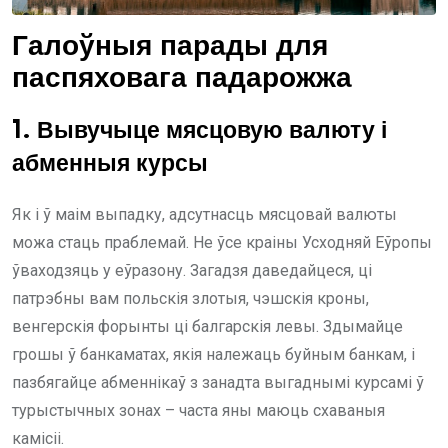
Галоўныя парады для
паспяховага падарожжа
1. Вывучыце мясцовую валюту і
абменныя курсы
Як і ў маім выпадку, адсутнасць мясцовай валюты
можа стаць праблемай. Не ўсе краіны Усходняй Еўропы
ўваходзяць у еўразону. Загадзя даведайцеся, ці
патрэбны вам польскія злотыя, чэшскія кроны,
венгерскія форынты ці балгарскія левы. Здымайце
грошы ў банкаматах, якія належаць буйным банкам, і
пазбягайце абменнікаў з занадта выгаднымі курсамі ў
турыстычных зонах – часта яны маюць схаваныя
камісіі.