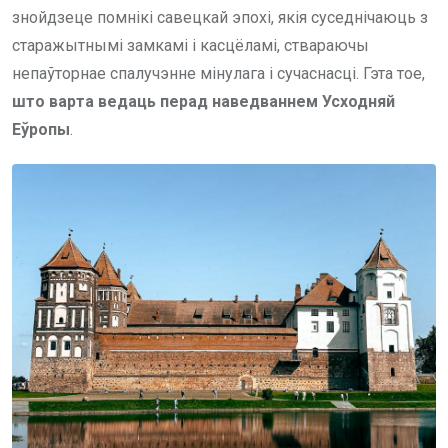
знойдзеце помнікі савецкай эпохі, якія суседнічаюць з
старажытнымі замкамі і касцёламі, ствараючы
непаўторнае спалучэнне мінулага і сучаснасці. Гэта тое,
што варта ведаць перад наведваннем Усходняй
Еўропы
.