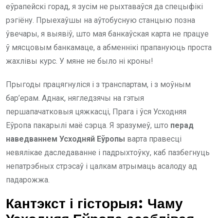
еўрапейскі горад, я зусім не рыхтаваўся да спецыфікі
рэгіёну. Прыехаўшы на аўтобусную станцыю позна
ўвечары, я выявіў, што мая банкаўская карта не працуе
ў мясцовым банкамаце, а абменнікі прапануюць проста
жахлівы курс. У мяне не было ні кроны!
Прыгоды працягнуліся і з транспартам, і з моўным
бар’ерам. Аднак, нягледзячы на гэтыя
першапачатковыя цяжкасці, Прага і ўся Усходняя
Еўропа пакарылі маё сэрца. Я зразумеў, што
перад
наведваннем Усходняй Еўропы
варта правесці
невялікае даследаванне і падрыхтоўку, каб пазбегнуць
непатрэбных стрэсаў і цалкам атрымаць асалоду ад
падарожжа.
Кантэкст і гісторыя: Чаму