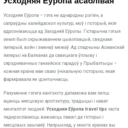
Усходняя Еўропа асаблівая
Усходняя Еўропа – гэта не аднародны рэгіён, а
сапраўдны калейдаскоп культур, моў і гісторый, якія
адрозніваюцца ад Заходняй Еўропы. Гістарычна гэтыя
землі былі скрыжаваннем цывілізацый, сведкамі
імперый, войн і зменаў межаў. Ад спадчыны Асманскай
імперыі на Балканах да савецкага ўплыву і
сярэднявечных ганзейскіх гарадоў у Прыбалтыцы –
кожная краіна мае сваю ўнікальную гісторыю, якая
фарміравала яе ідэнтычнасць.
Разуменне гэтага кантэксту дапаможа вам лепш
ацаніць мясцовую архітэктуру, традыцыі і нават
менталітэт людзей.
Усходняя Еўропа travel tips
часта
падкрэсліваюць важнасць павагі да гісторыі і
мясцовых звычаяў. Напрыклад, у многіх краінах вы