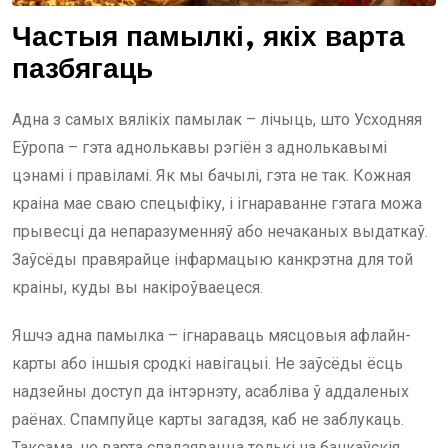
Частыя памылкі, якіх варта
пазбягаць
Адна з самых вялікіх памылак – лічыць, што Усходняя
Еўропа – гэта аднолькавы рэгіён з аднолькавымі
цэнамі і правіламі. Як мы бачылі, гэта не так. Кожная
краіна мае сваю спецыфіку, і ігнараванне гэтага можа
прывесці да непаразуменняў або нечаканых выдаткаў.
Заўсёды правярайце інфармацыю канкрэтна для той
краіны, куды вы накіроўваецеся.
Яшчэ адна памылка – ігнараваць мясцовыя афлайн-
карты або іншыя сродкі навігацыі. Не заўсёды ёсць
надзейны доступ да інтэрнэту, асабліва ў аддаленых
раёнах. Спампуйце карты загадзя, каб не заблукаць.
Таксама, не варта спадзявацца толькі на банкаўскія