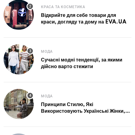
КРАСА ТА КОСМЕТИКА
Відкрийте для себе товари для
краси, догляду та дому на EVA.UA
МОДА
Сучасні модні тенденції, за якими
дійсно варто стежити
МОДА
Принципи Стилю, Які
Використовують Українські Жінки,
Щоб Завжди Виглядати Зібрано та
Впевнено