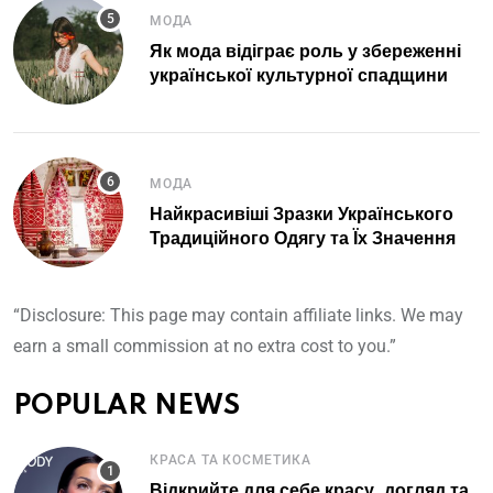
МОДА
Як мода відіграє роль у збереженні
української культурної спадщини
МОДА
Найкрасивіші Зразки Українського
Традиційного Одягу та Їх Значення
“Disclosure: This page may contain affiliate links. We may
earn a small commission at no extra cost to you.”
POPULAR NEWS
КРАСА ТА КОСМЕТИКА
Відкрийте для себе красу, догляд та