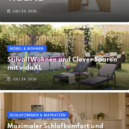
JULI 24, 2026
MÖBEL & WOHNEN
Stilvoll Wohnen und Clever Sparen
mit vidaXL
JULI 24, 2026
SCHLAFZIMMER & MATRATZEN
Maximaler Schlafkomfort und