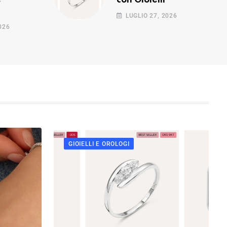
e
con Gioielli
LUGLIO 27, 2026
026
GIOIELLI E OROLOGI