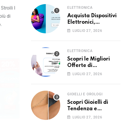
Stroili I
ELETTRONICA
Acquista Dispositivi
più di
Elettronici,
.
Elettrodomestici e
LUGLIO 27, 2026
Tecnologia di Ultima
Generazione con
Unieuro
ELETTRONICA
Scopri le Migliori
Offerte di
Tecnologia,
LUGLIO 27, 2026
Elettronica ed
Elettrodomestici con
Unieuro
GIOIELLI E OROLOGI
Scopri Gioielli di
Tendenza e
Accessori Eleganti
LUGLIO 27, 2026
per Ogni Occasione
con Stroili