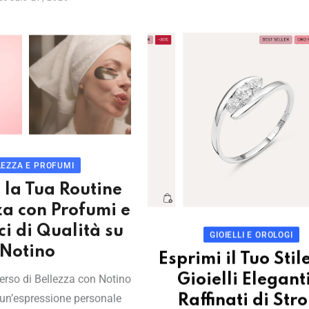
LEZZA E PROFUMI
 la Tua Routine
za con Profumi e
i di Qualità su
GIOIELLI E OROLOGI
Notino
Esprimi il Tuo Stil
erso di Bellezza con Notino
Gioielli Elegant
 un’espressione personale
Raffinati di Stro