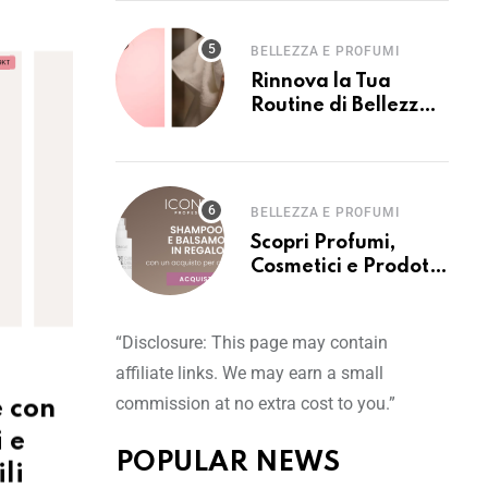
BELLEZZA E PROFUMI
Rinnova la Tua
Routine di Bellezza
con Profumi e
Cosmetici di Qualità
su Notino
BELLEZZA E PROFUMI
Scopri Profumi,
Cosmetici e Prodotti
di Bellezza Esclusivi
con Notino
“Disclosure: This page may contain
affiliate links. We may earn a small
commission at no extra cost to you.”
e con
i e
POPULAR NEWS
ili