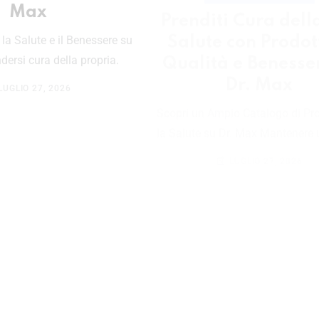
Prenditi Cura dell
Salute con Prodott
 la Salute e il Benessere su
Qualità e Benesse
dersi cura della propria.
Dr. Max
LUGLIO 27, 2026
Scopri un Ampio Catalogo di Pro
la Salute su Dr. Max Mantenere u
LUGLIO 27, 2026
How to Find the Best 
on
GENNAIO 27, 2026