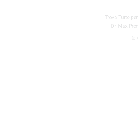
Acquista Tecnologia,
Trova Tutto per
Elettrodomestici e
Dr. Max Pren
Dispositivi Smart di
Qualità con Euronics
Scopri l’Universo della Tecnologia su
Euronics La tecnologia accompagna ogni
momento della giornata, dal lavoro.
LUGLIO 27, 2026