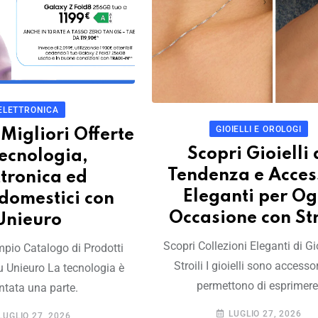
ELETTRONICA
GIOIELLI E OROLOGI
 Migliori Offerte
Scopri Gioielli 
Tecnologia,
Tendenza e Acces
ttronica ed
Eleganti per Og
odomestici con
Occasione con Str
Unieuro
Scopri Collezioni Eleganti di Gio
pio Catalogo di Prodotti
Stroili I gioielli sono accesso
u Unieuro La tecnologia è
permettono di esprimere
ntata una parte.
LUGLIO 27, 2026
LUGLIO 27, 2026