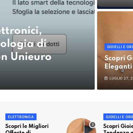
ttronici,
nologia di
GIOIELLI E OR
on Unieuro
Scopri G
Eleganti
LUGLIO 27, 
ELETTRONICA
GIOIELLI E OR
Scopri le Migliori
Scopri Gioie