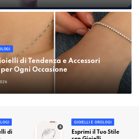
OLOGI
ioielli di Tendenza e Accessori
 per Ogni Occasione
2026
OLOGI
GIOIELLI E OROLOGI
lli di
Esprimi il Tuo Stile