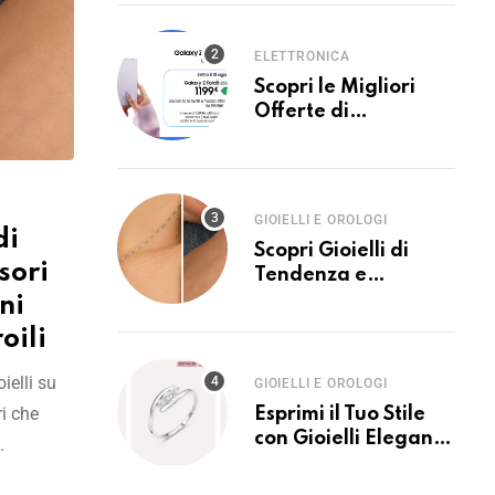
Generazione con
Unieuro
ELETTRONICA
Scopri le Migliori
Offerte di
Tecnologia,
Elettronica ed
Elettrodomestici con
Unieuro
GIOIELLI E OROLOGI
di
Scopri Gioielli di
sori
Tendenza e
Accessori Eleganti
ni
per Ogni Occasione
oili
con Stroili
ielli su
GIOIELLI E OROLOGI
ri che
Esprimi il Tuo Stile
con Gioielli Eleganti
.
e Raffinati di Stroili