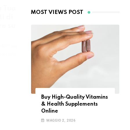
a Tua
i di
re su
dotti per
no stile.
Deals
Buy High-Quality Vitamins
& Health Supplements
Online
MAGGIO 2, 2026