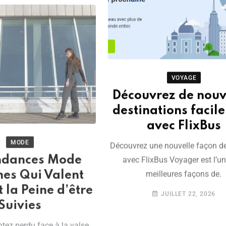
VOYAGE
Découvrez de nouv
destinations facil
avec FlixBus
MODE
Découvrez une nouvelle façon d
ndances Mode
avec FlixBus Voyager est l’u
es Qui Valent
meilleures façons de.
 la Peine d’être
JUILLET 22, 2026
Suivies
tez perdu face à la valse