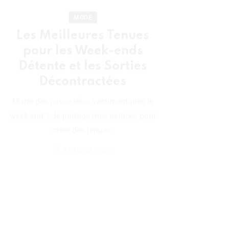
MODE
Les Meilleures Tenues
pour les Week-ends
Comment
Détente et les Sorties
Style Pe
Décontractées
Authen
R
Marre des casse-têtes vestimentaires le
week-end ? Je partage mes astuces pour
Vous rêvez d
créer des tenues.
vraiment qui vo
AVRIL 28, 2026