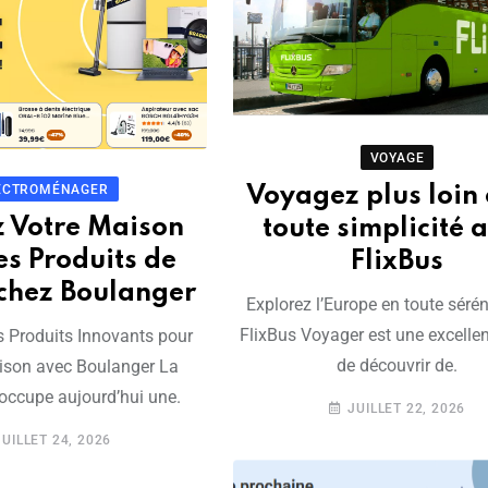
VOYAGE
ECTROMÉNAGER
Voyagez plus loin 
z Votre Maison
toute simplicité 
es Produits de
FlixBus
 chez Boulanger
Explorez l’Europe en toute sérén
FlixBus Voyager est une excelle
 Produits Innovants pour
de découvrir de.
ison avec Boulanger La
occupe aujourd’hui une.
JUILLET 22, 2026
JUILLET 24, 2026