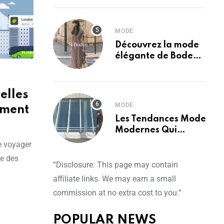
facilement avec
FlixBus
MODE
Découvrez la mode
élégante de Boden
Europe
elles
MODE
ement
Les Tendances Mode
Modernes Qui
Valent Vraiment la
e voyager
Peine d’être Suivies
ne des
“Disclosure: This page may contain
affiliate links. We may earn a small
commission at no extra cost to you.”
POPULAR NEWS