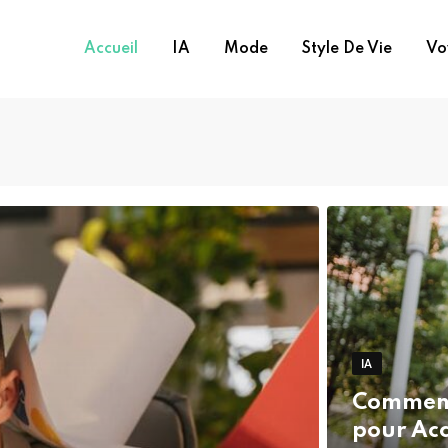
Accueil
IA
Mode
Style De Vie
Vo
IA
Comment 
pour Acc