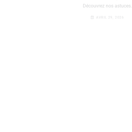
AVRIL 29, 2026
MODE
 Développer un
rsonnel Chic et
tique Qui Vous
essemble
'un dressing qui reflète
us êtes ? Ce guide complet
vous.
AVRIL 27, 2026
How to Find the Best 
on
JANVIER 27, 2026