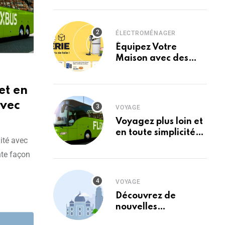
Électroménager
avec Boulanger
ÉLECTROMÉNAGER
Équipez Votre
Maison avec des
Produits de Qualité
chez Boulanger
et en
avec
VOYAGE
Voyagez plus loin et
en toute simplicité
ité avec
avec FlixBus
nte façon
VOYAGE
Découvrez de
nouvelles
destinations