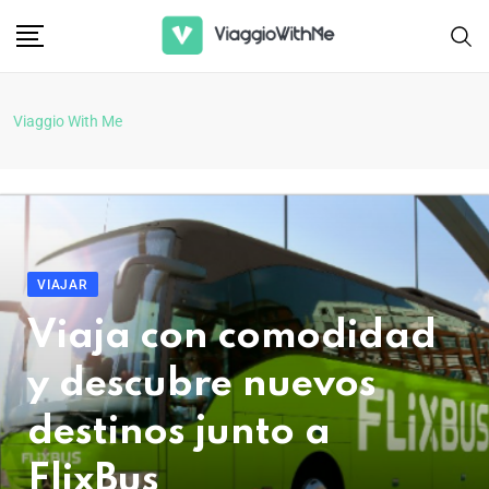
Viaggio With Me
VIAJAR
Viaja con comodidad
y descubre nuevos
destinos junto a
FlixBus